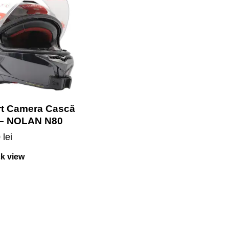
t Camera Cască
 – NOLAN N80
0
lei
k view