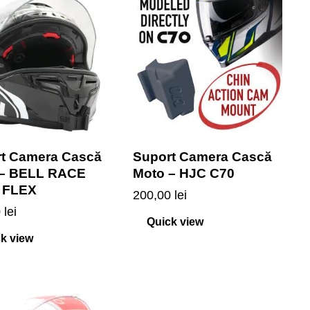
t Camera Cască
Suport Camera Cască
 – BELL RACE
Moto – HJC C70
 FLEX
200,00
lei
0
lei
Quick view
k view