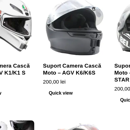
mera Cască
Suport Camera Cască
Supor
V K1/K1 S
Moto – AGV K6/K6S
Moto
STAR
200,00
lei
200,0
w
Quick view
Quic