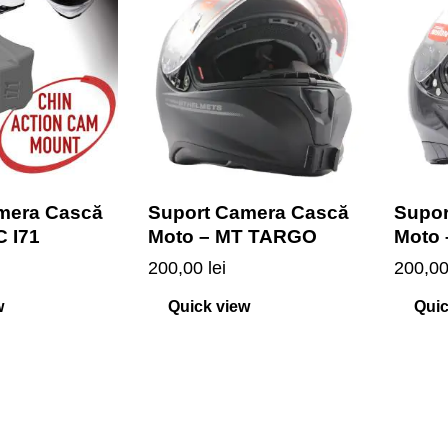
mera Cască
Suport Camera Cască
Supor
C I71
Moto – MT TARGO
Moto
200,00
lei
200,0
w
Quick view
Quic