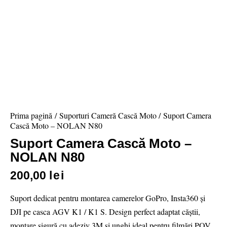
Prima pagină
Suporturi Cameră Cască Moto
Suport Camera
Cască Moto – NOLAN N80
Suport Camera Cască Moto –
NOLAN N80
200,00
lei
Suport dedicat pentru montarea camerelor GoPro, Insta360 și
DJI pe casca AGV K1 / K1 S. Design perfect adaptat căștii,
montare sigură cu adeziv 3M și unghi ideal pentru filmări POV.