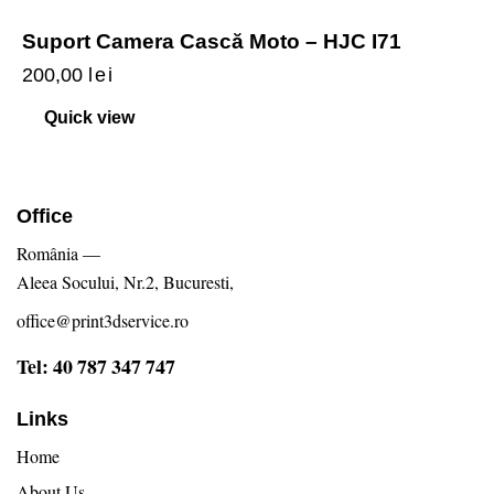
Suport Camera Cască Moto – HJC I71
200,00
lei
Quick view
Office
România —
Aleea Socului, Nr.2, Bucuresti,
office@print3dservice.ro
Tel: 40 787 347 747
Links
Home
About Us