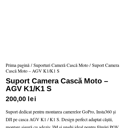
Prima pagină
Suporturi Cameră Cască Moto
Suport Camera
Cască Moto – AGV K1/K1 S
Suport Camera Cască Moto –
AGV K1/K1 S
200,00
lei
Suport dedicat pentru montarea camerelor GoPro, Insta360 și
DJI pe casca AGV K1 / K1 S. Design perfect adaptat căștii,
montare sigură cu adeziv 3M și unghi ideal pentru filmări POV.