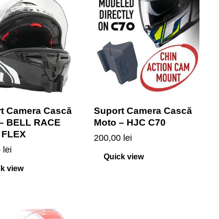
t Camera Cască
Suport Camera Cască
 – BELL RACE
Moto – HJC C70
 FLEX
200,00
lei
0
lei
Quick view
k view