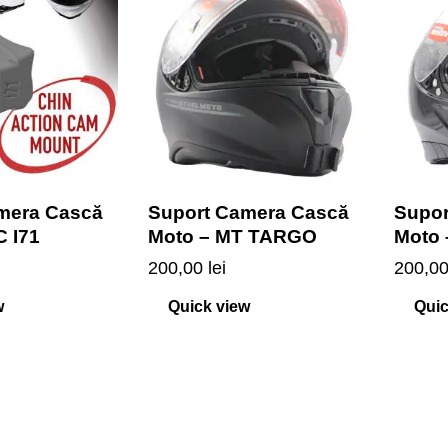
mera Cască
Suport Camera Cască
Supor
C I71
Moto – MT TARGO
Moto
200,00
lei
200,0
w
Quick view
Quic