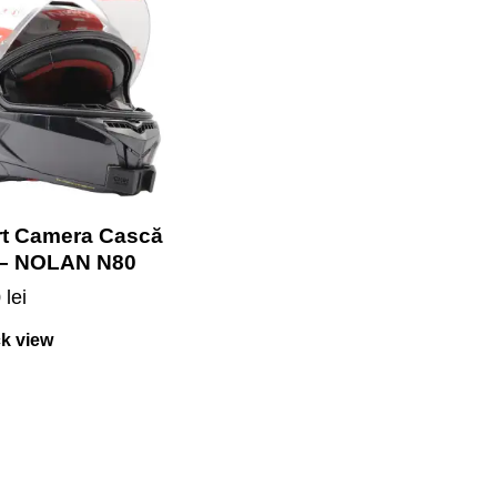
t Camera Cască
 – NOLAN N80
0
lei
k view