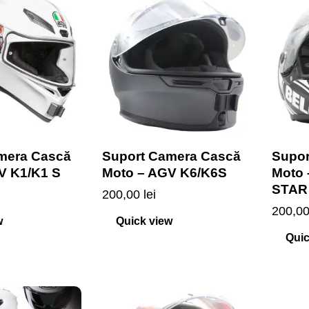
mera Cască
Suport Camera Cască
Supor
V K1/K1 S
Moto – AGV K6/K6S
Moto
STAR
200,00
lei
200,0
w
Quick view
Quic