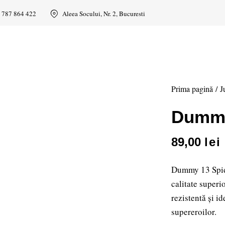
 787 864 422
Aleea Socului, Nr. 2, Bucuresti
Prima pagină
J
Dummy
89,00
lei
Dummy 13 Spide
calitate superi
rezistentă și i
supereroilor.