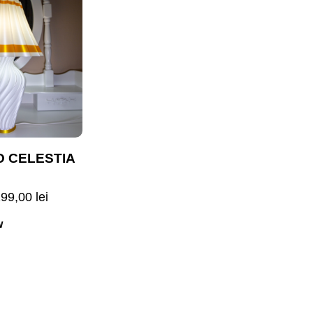
D CELESTIA
299,00
lei
w