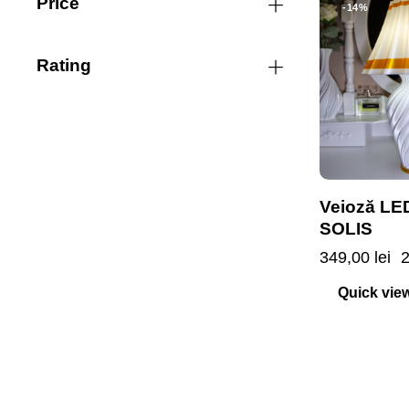
Price
-14%
Rating
Veioză LE
SOLIS
349,00
lei
Quick vie