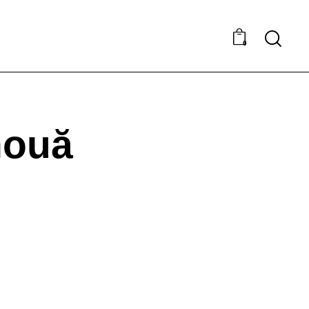
0
nouă